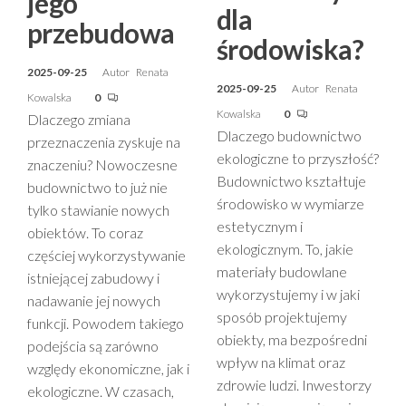
jego
dla
przebudowa
środowiska?
2025-09-25
Autor
Renata
2025-09-25
Autor
Renata
Kowalska
0
Kowalska
0
Dlaczego zmiana
Dlaczego budownictwo
przeznaczenia zyskuje na
ekologiczne to przyszłość?
znaczeniu? Nowoczesne
Budownictwo kształtuje
budownictwo to już nie
środowisko w wymiarze
tylko stawianie nowych
estetycznym i
obiektów. To coraz
ekologicznym. To, jakie
częściej wykorzystywanie
materiały budowlane
istniejącej zabudowy i
wykorzystujemy i w jaki
nadawanie jej nowych
sposób projektujemy
funkcji. Powodem takiego
obiekty, ma bezpośredni
podejścia są zarówno
wpływ na klimat oraz
względy ekonomiczne, jak i
zdrowie ludzi. Inwestorzy
ekologiczne. W czasach,