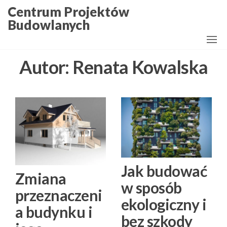
Przejdź
Centrum Projektów
do
Budowlanych
treści
Autor:
Renata Kowalska
Jak budować
Zmiana
w sposób
przeznaczeni
ekologiczny i
a budynku i
bez szkody